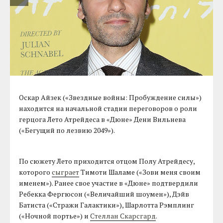
Оскар Айзек («Звездные войны: Пробуждение силы»)
находится на начальной стадии переговоров о роли
герцога Лето Атрейдеса в «Дюне» Дени Вильнева
(«Бегущий по лезвию 2049»).
По сюжету Лето приходится отцом Полу Атрейдесу,
которого
сыграет
Тимоти Шаламе («Зови меня своим
именем»). Ранее свое участие в «Дюне» подтвердили
Ребекка Фергюсон («Величайший шоумен»), Дэйв
Батиста («Стражи Галактики»), Шарлотта Рэмплинг
(«Ночной портье») и
Стеллан Скарсгард
.