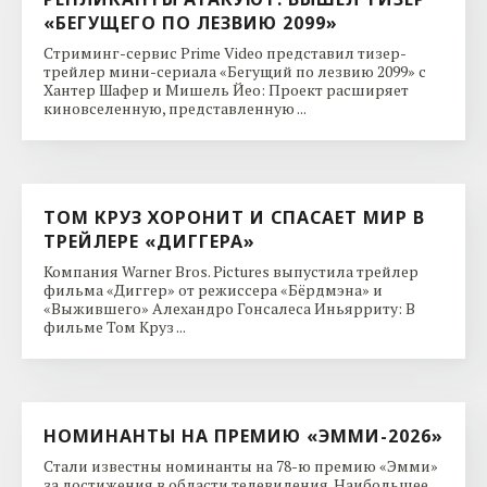
«БЕГУЩЕГО ПО ЛЕЗВИЮ 2099»
Стриминг-сервис Prime Video представил тизер-
трейлер мини-сериала «Бегущий по лезвию 2099» с
Хантер Шафер и Мишель Йео: Проект расширяет
киновселенную, представленную ...
ТОМ КРУЗ ХОРОНИТ И СПАСАЕТ МИР В
ТРЕЙЛЕРЕ «ДИГГЕРА»
Компания Warner Bros. Pictures выпустила трейлер
фильма «Диггер» от режиссера «Бёрдмэна» и
«Выжившего» Алехандро Гонсалеса Иньярриту: В
фильме Том Круз ...
НОМИНАНТЫ НА ПРЕМИЮ «ЭММИ-2026»
Стали известны номинанты на 78-ю премию «Эмми»
за достижения в области телевидения. Наибольшее