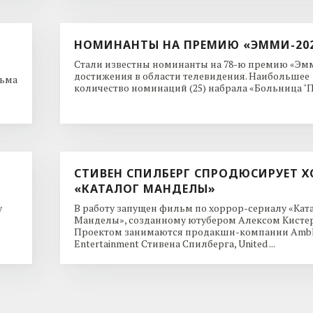
НОМИНАНТЫ НА ПРЕМИЮ «ЭММИ-20
Стали известны номинанты на 78-ю премию «Эмм
достижения в области телевидения. Наибольшее
льма
количество номинаций (25) набрала «Больница "Пи
СТИВЕН СПИЛБЕРГ СПРОДЮСИРУЕТ Х
«КАТАЛОГ МАНДЕЛЫ»
y
В работу запущен фильм по хоррор-сериалу «Кат
Манделы», созданному ютубером Алексом Кисте
Проектом занимаются продакшн-компании Ambl
Entertainment Стивена Спилберга, United ...