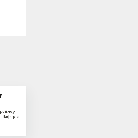
Р
трейлер
р Шафер и