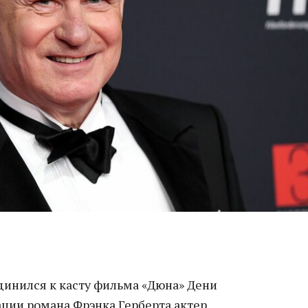
динился к касту фильма «Дюна» Дени
ации романа Фрэнка Герберта актер