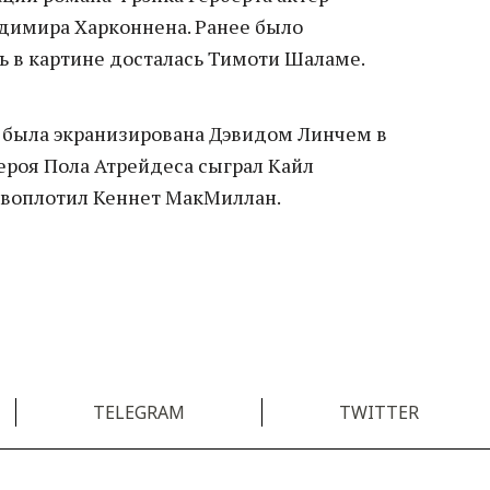
адимира Харконнена. Ранее было
ль в картине досталась Тимоти Шаламе.
 была экранизирована Дэвидом Линчем в
героя Пола Атрейдеса сыграл Кайл
а воплотил Кеннет МакМиллан.
TELEGRAM
TWITTER