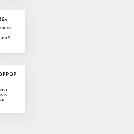
26»
и» за
тт& ...
ОРРОР
алог
ром.
in