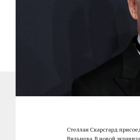
Стеллан Скарсгард присое
Вильнева. В новой экраниз