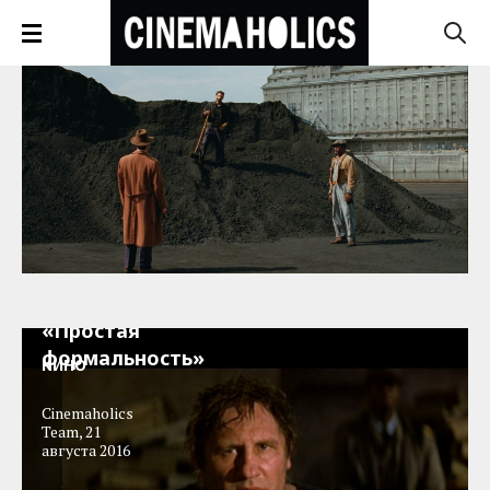
Иди и смотри:
«Простая
формальность»
КИНО
Cinemaholics
Team
,
21
августа 2016