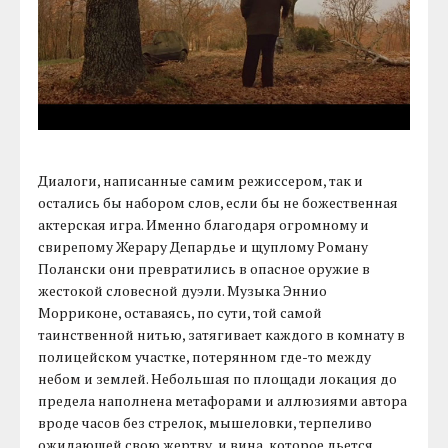
Диалоги, написанные самим режиссером, так и
остались бы набором слов, если бы не божественная
актерская игра. Именно благодаря огромному и
свирепому Жерару Депардье и щуплому Роману
Полански они превратились в опасное оружие в
жестокой словесной дуэли. Музыка Эннио
Морриконе, оставаясь, по сути, той самой
таинственной нитью, затягивает каждого в комнату в
полицейском участке, потерянном где-то между
небом и землей. Небольшая по площади локация до
предела наполнена метафорами и аллюзиями автора
вроде часов без стрелок, мышеловки, терпеливо
ожидающей свою жертву, и вина, которое льется