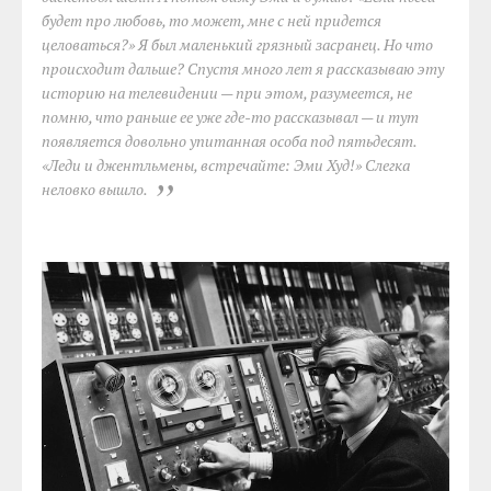
будет про любовь, то может, мне с ней придется
целоваться?» Я был маленький грязный засранец. Но что
происходит дальше? Спустя много лет я рассказываю эту
историю на телевидении — при этом, разумеется, не
помню, что раньше ее уже где-то рассказывал — и тут
появляется довольно упитанная особа под пятьдесят.
«Леди и джентльмены, встречайте: Эми Худ!» Слегка
неловко вышло.