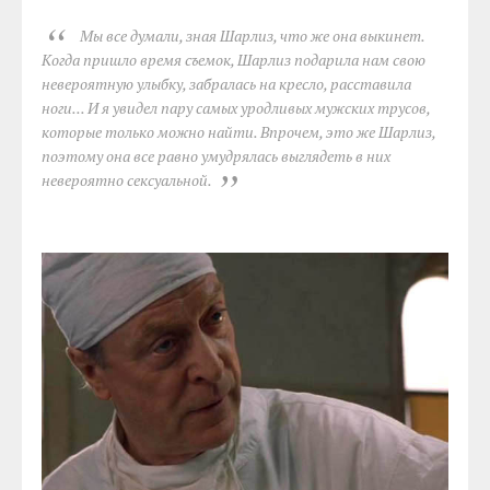
Мы все думали, зная Шарлиз, что же она выкинет.
Когда пришло время съемок, Шарлиз подарила нам свою
невероятную улыбку, забралась на кресло, расставила
ноги... И я увидел пару самых уродливых мужских трусов,
которые только можно найти. Впрочем, это же Шарлиз,
поэтому она все равно умудрялась выглядеть в них
невероятно сексуальной.