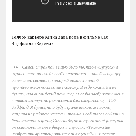
Толчок карьере Кейна дала роль в фильме Сая
Эндфилда «Зулусы»:
Самой странной вещью было то, что в «Зулусах» я
играл нетипичного для себя персонажа — это был офицер
из высшего сословия, который являлся полной
противоположностью мне самому. Я ведь кокни, и я не
думаю, что английский режиссер смог бы вообразить меня
в таком амплуа, но режиссером был американец — Сай
Эндфилд. Я думал, что буду играть такого же кокни,
капрала из рабочего класса, и только я собирался выйти из
бара театра «Принц Уэльский», не получив этой роли, как
он остановил меня в дверях и спросил: «Ты можешь
изобразить аристократический акцент?», и я сказал: