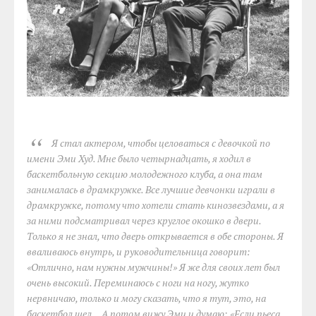
Я стал актером, чтобы целоваться с девочкой по
имени Эми Худ. Мне было четырнадцать, я ходил в
баскетбольную секцию молодежного клуба, а она там
занималась в драмкружке. Все лучшие девчонки играли в
драмкружке, потому что хотели стать кинозвездами, а я
за ними подсматривал через круглое окошко в двери.
Только я не знал, что дверь открывается в обе стороны. Я
вваливаюсь внутрь, и руководительница говорит:
«Отлично, нам нужны мужчины!» Я же для своих лет был
очень высокий. Переминаюсь с ноги на ногу, жутко
нервничаю, только и могу сказать, что я тут, это, на
баскетбол шел... А потом вижу Эми и думаю: «Если пьеса