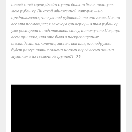
нашей с ней сцене Джейн с утра должна была накинуть
мою рубашку. Никакой обнаженной натуры! — но
предполагалось, что уж под рубашкой-то она голая. Пол на
все это посмотрел; я захожу в гримерку — а там рубашку
уже распороли и надставляют снизу, потому что Пол, при
всем при том, что это было в раскрепощенных
шестидесятых, конечно, зассал: как так, его подружка
будет разгуливать с голыми ногами перед всеми этими
мужиками из съемочной группы?!