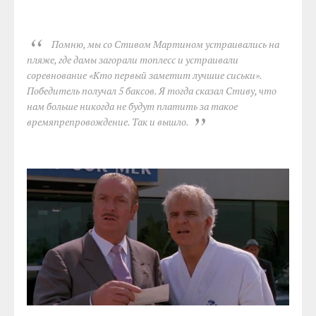
Помню, мы со Стивом Мартином устраивались на
пляже, где дамы загорали топлесс и устраивали
соревнование «Кто первый заметит лучшие сиськи».
Победитель получал 5 баксов. Я тогда сказал Стиву, что
нам больше никогда не будут платить за такое
времяпрепровождение. Так и вышло.