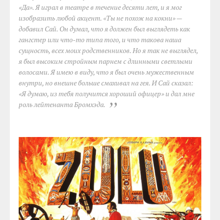
«Да». Я играл в театре в течение десяти лет, и я мог
изобразить любой акцент. «Ты не похож на кокни» —
добавил Сай. Он думал, что я должен был выглядеть как
гангстер или что-то типа того, и что такова наша
сущность, всех моих родственников. Но я так не выглядел,
я был высоким стройным парнем с длинными светлыми
волосами. Я имею в виду, что я был очень мужественным
внутри, но внешне больше смахивал на гея. И Сай сказал:
«Я думаю, из тебя получится хороший офицер» и дал мне
роль лейтенанта Бромхэда.