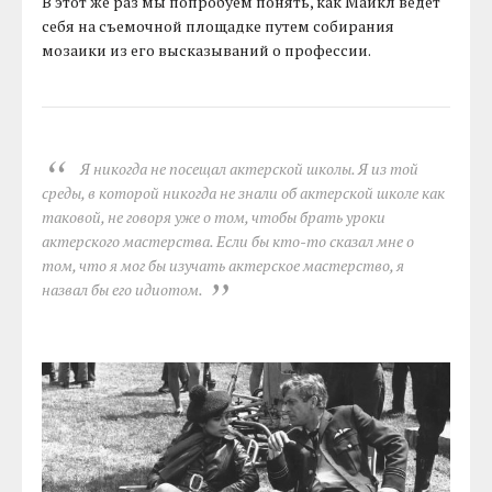
В этот же раз мы попробуем понять, как Майкл ведет
себя на съемочной площадке путем собирания
мозаики из его высказываний о профессии.
Я никогда не посещал актерской школы. Я из той
среды, в которой никогда не знали об актерской школе как
таковой, не говоря уже о том, чтобы брать уроки
актерского мастерства. Если бы кто-то сказал мне о
том, что я мог бы изучать актерское мастерство, я
назвал бы его идиотом.