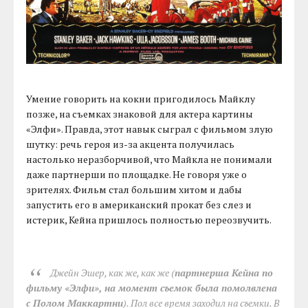
Умение говорить на кокни пригодилось Майклу
позже, на съемках знаковой для актера картины
«Элфи». Правда, этот навык сыграл с фильмом злую
шутку: речь героя из-за акцента получилась
настолько неразборчивой, что Майкла не понимали
даже партнерши по площадке. Не говоря уже о
зрителях. Фильм стал большим хитом и дабы
запустить его в американский прокат без слез и
истерик, Кейна пришлось полностью переозвучить.
Джейн Эшер, как же, как же (
партнерша Кейна по
фильму «Элфи», на момент съемок была помолвлена
с Полом Маккартни
). Пол все время заходил на съемки. В