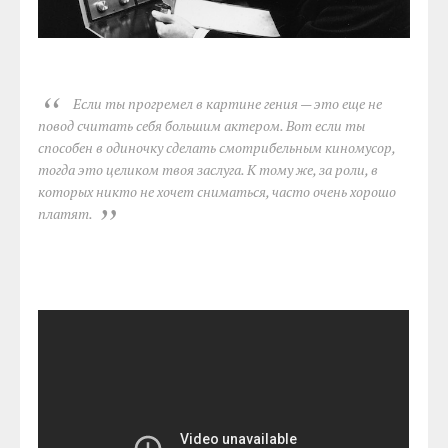
Если ты прогремел в картине гения — это еще не
повод считать себя большим актером. Вот если ты
способен в одиночку сделать смотрибельным киномусор,
тогда это целиком твоя заслуга. К тому же, за роли, в
которых никто не хочет сниматься, часто очень хорошо
платят.