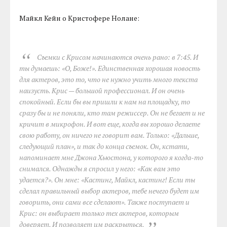
Майкл Кейн о Кристофере Нолане:
Съемки с Крисом начинаются очень рано: в 7:45. И
ты думаешь: «О, Боже!». Единственная хорошая новость
для актеров, это то, что не нужно учить много текста
наизусть. Крис — большой профессионал. И он очень
спокойный. Если бы вы пришли к нам на площадку, то
сразу бы и не поняли, кто там режиссер. Он не бегает и не
кричит в микрофон. И вот еще, когда вы хорошо делаете
свою работу, он ничего не говорит вам. Только: «Дальше,
следующий план», и так до конца съемок. Он, кстати,
напоминает мне Джона Хьюстона, у которого я когда-то
снимался. Однажды я спросил у него: «Как вам это
удается?». Он мне: «Кастинг, Майкл, кастинг! Если ты
сделал правильный выбор актеров, тебе нечего будет им
говорить, они сами все сделают». Также поступает и
Крис: он выбирает только тех актеров, которым
доверяет. И позволяет им раскрыться.