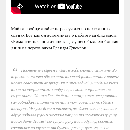
Майкл вообще любит порассуждать о постельных
сценах. Вот как он вспоминает о работе над фильмом
«Романтичная англичанка», где у него была любовная
линия с персонажем Гленды Джексон:
Постельные сцены в кино всегда сложно снимать. Во-
первых, в них нет абсолютно никакой романтики. Актеры
носят своеобразные гульфики с прокладкой, чтобы не было
никаких неприличных конфузов, и сложно при этом не
смутиться. Однако Гленда демонстрировала невероятное
самообладание, хотя меня при этом совершенно сбила с
настроя. Мы уже были в постели, все было готово, как она
вдруг подняла руку и жестом попросила съемочную группу
подождать. После чего сунула руку под подушку, достала
сверточек из туалетной бумаги, развернула его, взяла