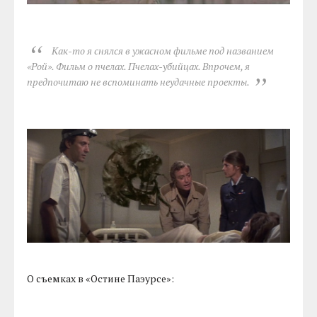
Как-то я снялся в ужасном фильме под названием
«Рой». Фильм о пчелах. Пчелах-убийцах. Впрочем, я
предпочитаю не вспоминать неудачные проекты.
О съемках в «Остине Паэурсе»: