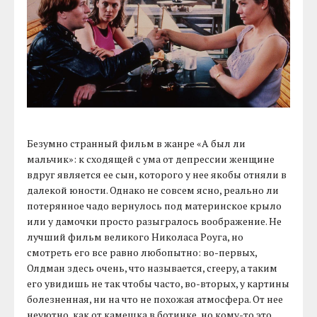
Безумно странный фильм в жанре «А был ли
мальчик»: к сходящей с ума от депрессии женщине
вдруг является ее сын, которого у нее якобы отняли в
далекой юности. Однако не совсем ясно, реально ли
потерянное чадо вернулось под материнское крыло
или у дамочки просто разыгралось воображение. Не
лучший фильм великого Николаса Роуга, но
смотреть его все равно любопытно: во-первых,
Олдман здесь очень, что называется, creepy, а таким
его увидишь не так чтобы часто, во-вторых, у картины
болезненная, ни на что не похожая атмосфера. От нее
неуютно, как от камешка в ботинке, но кому-то это