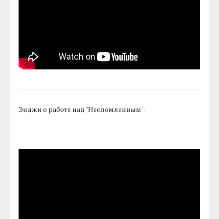
Энджи о работе над "Несломленным":