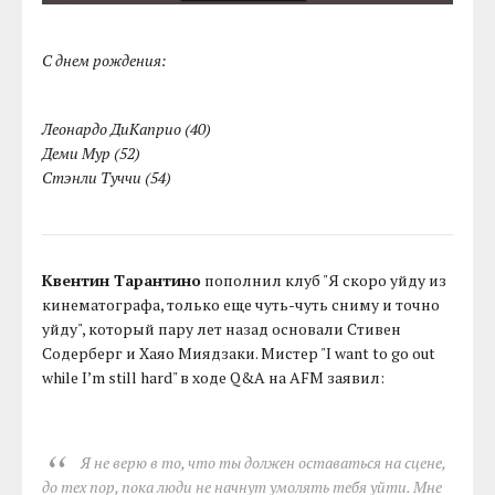
С днем рождения:
Леонардо ДиКаприо (40)
Деми Мур (52)
Стэнли Туччи (54)
Квентин Тарантино
пополнил клуб "Я скоро уйду из
кинематографа, только еще чуть-чуть сниму и точно
уйду", который пару лет назад основали Стивен
Содерберг и Хаяо Миядзаки. Мистер "I want to go out
while I’m still hard" в ходе Q&A на AFM заявил:
Я не верю в то, что ты должен оставаться на сцене,
до тех пор, пока люди не начнут умолять тебя уйти. Мне