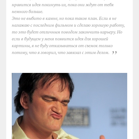
нравится идея покинуть их, пока они ждут от тебя
немного больше.
Это не выбито в камне, но пока таков план. Если я не
налажаю с последним фильмом и сделаю хорошую работу,
то это будет отличным поводом закончить карьеру. Но
если в будущем у меня появится идея для хорошей
картины, я не буду отказываться от съемок только
потому, что я говорил, что завязал с этим делом.