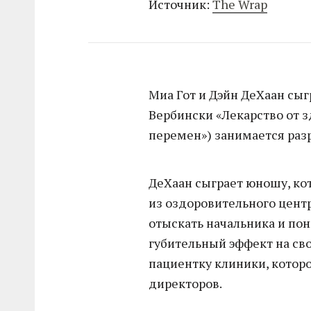
Источник:
The Wrap
Миа Гот и Дэйн ДеХаан сыг
Вербински «Лекарство от з
перемен») занимается раз
ДеХаан сыграет юношу, ко
из оздоровительного центр
отыскать начальника и по
губительный эффект на св
пациентку клиники, которо
директоров.