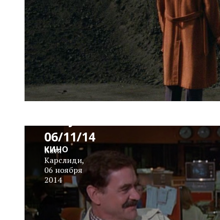
News
Block
Daily
06/11/14
КИНО
Катя
Карслиди
,
06 ноября
2014