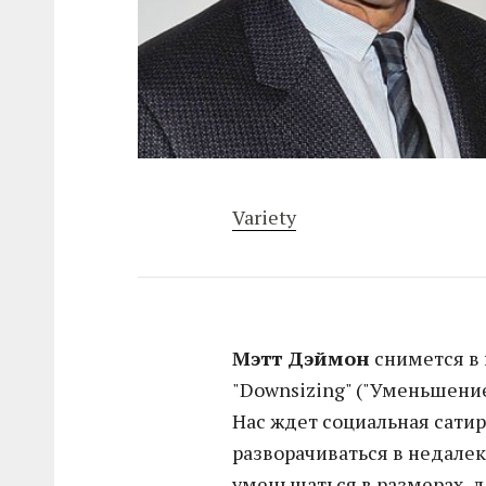
Variety
Мэтт Дэймон
снимется в
"Downsizing" ("Уменьшение
Нас ждет социальная сатир
разворачиваться в недале
уменьшаться в размерах, 