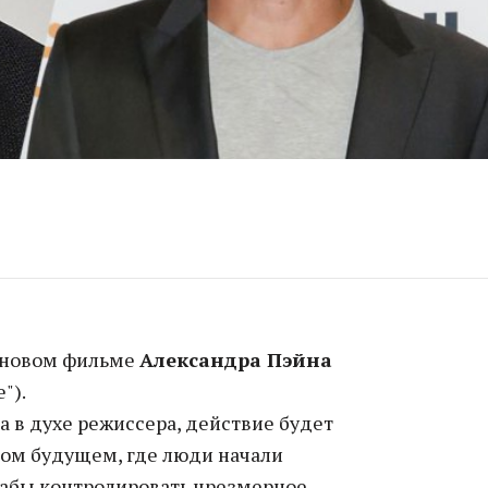
 новом фильме
Александра Пэйна
").
а в духе режиссера, действие будет
ком будущем, где люди начали
дабы контролировать чрезмерное