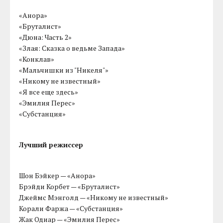
«Анора»
«Бруталист»
«Дюна: Часть 2»
«Злая: Сказка о ведьме Запада»
«Конклав»
«Мальчишки из "Никеля"»
«Никому не известный»
«Я все еще здесь»
«Эмилия Перес»
«Субстанция»
Лучший режиссер
Шон Бэйкер — «Анора»
Брэйди Корбет — «Бруталист»
Джеймс Мэнголд — «Никому не известный»
Корали Фаржа — «Субстанция»
Жак Одиар — «Эмилия Перес»