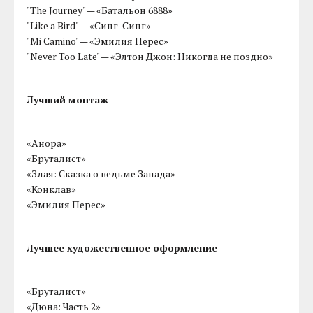
"The Journey" — «Батальон 6888»
"Like a Bird" — «Синг-Синг»
"Mi Camino" — «Эмилия Перес»
"Never Too Late" — «Элтон Джон: Никогда не поздно»
Лучший монтаж
«Анора»
«Бруталист»
«Злая: Сказка о ведьме Запада»
«Конклав»
«Эмилия Перес»
Лучшее художественное оформление
«Бруталист»
«Дюна: Часть 2»