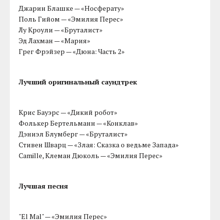
Джарин Блашке — «Носферату»
Поль Гийом — «Эмилия Перес»
Лу Кроули — «Бруталист»
Эд Лахман — «Мария»
Грег Фрэйзер — «Дюна: Часть 2»
Лучший оригинальный саундтрек
Крис Бауэрс — «Дикий робот»
Фолькер Бертельманн — «Конклав»
Дэниэл Блумберг — «Бруталист»
Стивен Шварц — «Злая: Сказка о ведьме Запада»
Camille, Клеман Дюколь — «Эмилия Перес»
Лучшая песня
"El Mal" — «Эмилия Перес»