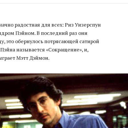
ачно радостная для всех: Риз Уизерспун
ндром Пэйном. В последний раз они
ду, это обернулось потрясающей сатирой
 Пэйна называется «Сокращение», и,
ыграет Мэтт Дэймон.