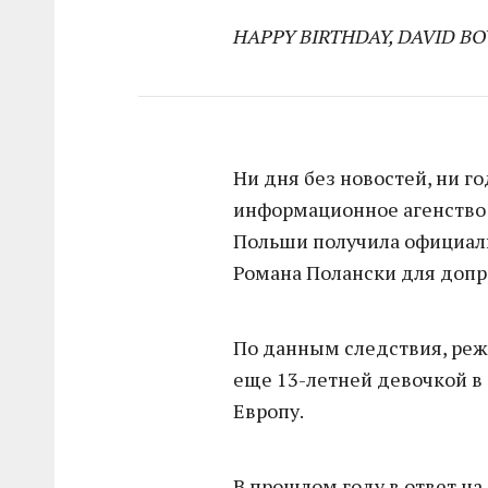
HAPPY BIRTHDAY, DAVID BO
Ни дня без новостей, ни го
информационное агенств
Польши получила официаль
Романа Полански для допр
По данным следствия, режи
еще 13-летней девочкой в 
Европу.
В прошлом году в ответ на