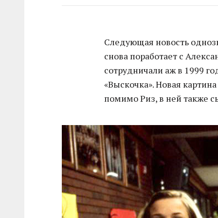
Следующая новость однозн
снова поработает с Алекса
сотрудничали аж в 1999 го
«Выскочка». Новая картина
помимо Риз, в ней также с