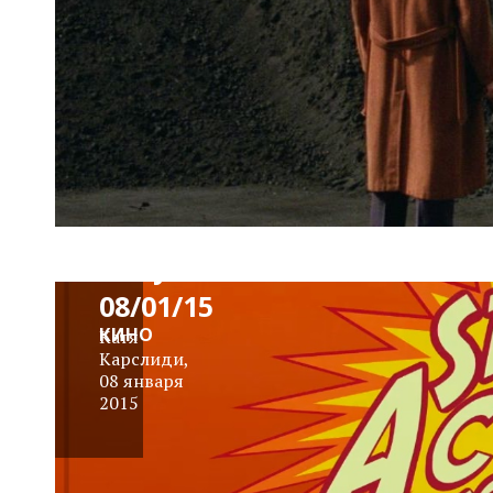
News
Block
Daily
08/01/15
КИНО
Катя
Карслиди
,
08 января
2015