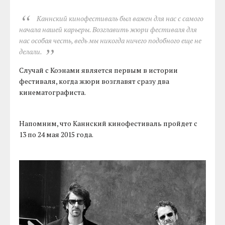
Каннский кинофестиваль был важен для нас с самого
начала нашей карьеры. Возглавить жюри фестиваля для
нас особая честь, ведь мы никогда ничего подобного еще не
делали.
Случай с Коэнами является первым в истории
фестиваля, когда жюри возглавят сразу два
кинематографиста.
Напомним, что Каннский кинофестиваль пройдет с
13 по 24 мая 2015 года.