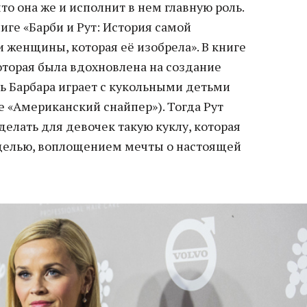
что она же и исполнит в нем главную роль.
иге «Барби и Рут: История самой
 женщины, которая её изобрела». В книге
которая была вдохновлена на создание
очь Барбара играет с кукольными детьми
е «Американский снайпер»). Тогда Рут
делать для девочек такую куклу, которая
оделью, воплощением мечты о настоящей