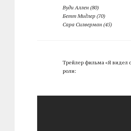
Вуди Аллен (80)
Бетт Мидлер (70)
Сара Силверман (45)
Трейлер фильма «Я видел 
роли: