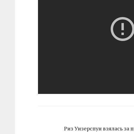
Риз Уизерспун взялась за