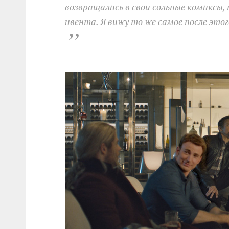
возвращались в свои сольные комиксы,
ивента. Я вижу то же самое после это