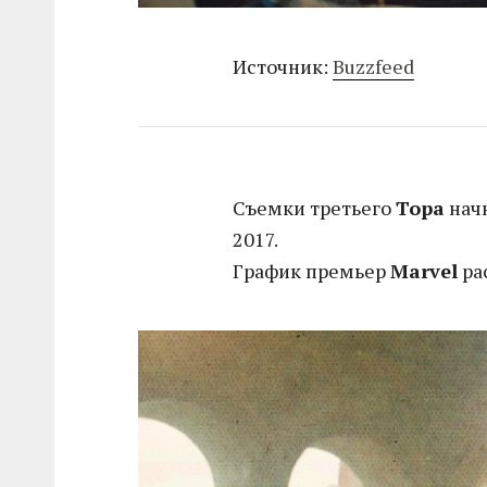
Источник:
Вuzzfeed
Съемки третьего
Тора
начн
2017.
График премьер
Marvel
ра