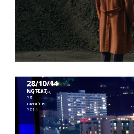
News
Block
Daily
28/10/14
Катя
NOTEXT
Карслиди
,
28
октября
2014