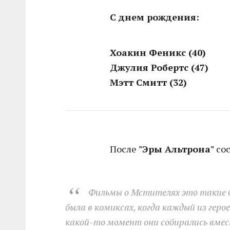
С днем рождения:
Хоакин Феникс (40)
Джулия Робертс (47)
Мэтт Смитт (32)
После
"Эры Альтрона"
сос
Фильмы о Мстителях это такие б
была в комиксах, когда каждый из геро
какой-то момент они собирались вмест