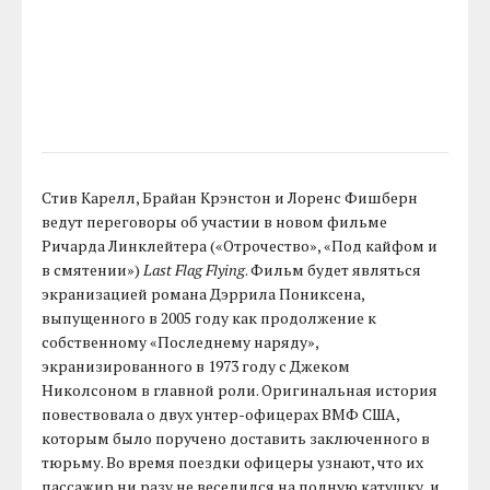
Стив Карелл, Брайан Крэнстон и Лоренс Фишберн
ведут переговоры об участии в новом фильме
Ричарда Линклейтера («Отрочество», «Под кайфом и
в смятении»)
Last Flag Flying
. Фильм будет являться
экранизацией романа Дэррила Пониксена,
выпущенного в 2005 году как продолжение к
собственному «Последнему наряду»,
экранизированного в 1973 году с Джеком
Николсоном в главной роли. Оригинальная история
повествовала о двух унтер-офицерах ВМФ США,
которым было поручено доставить заключенного в
тюрьму. Во время поездки офицеры узнают, что их
пассажир ни разу не веселился на полную катушку, и