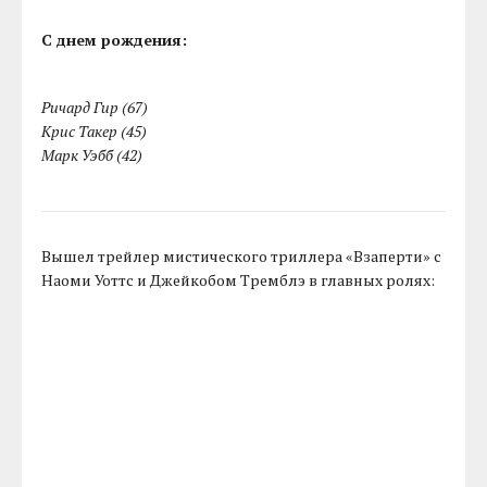
С днем рождения:
Ричард Гир (67)
Крис Такер (45)
Марк Уэбб (42)
Вышел трейлер мистического триллера «Взаперти» с
Наоми Уоттс и Джейкобом Тремблэ в главных ролях: