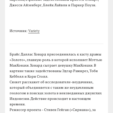
Джесси Айзенберг, Блейк Лайвли и Паркер Поузи.
Источник:
Variety
Брайс Даллас Ховард присоединилась к касту драмы
«Золото», главную роль в которой исполняет Мэттью
МакКонахи. Ховард сыграет девушку МакКонахи. В
картине также задействованы Эдгар Рамирез, Тоби
Кеббелл и Кори Столл.
Сюжет расскажет об исследователе-неудачнике,
который объединяется с таким же неудачливым
геологом в поисках золота в неизведанных джунглях
Индонезии. Действие происходит в настоящем
времени.
Режиссер проекта – Стивен Гейган («Сириана»), за