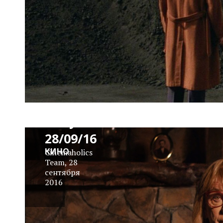
News
Block
Daily
28/09/16
КИНО
Cinemaholics
Team
,
28
сентября
2016