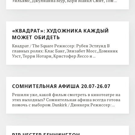
Уильямс, Джулианна Мур, Кори Майкл Смит, Том ...
«КВАДРАТ»: ХУДОЖНИКА КАЖДЫЙ
МОЖЕТ ОБИДЕТЬ
Квадрат / The Square Режиссер: Рубен Эстлунд В
главных ролях: Клас Банг, Элизабет Мосс, Доминик
Уэст, Терри Нотари, Кристофер Лессо и ...
СОМНИТЕЛЬНАЯ АФИША 20.07-26.07
Решили уже, какой фильм смотреть в кинотеатре на
этих выходных? Сомнительная афиша всегда готова
помочь с выбором. Dunkirk / Дюнкерк Режиссер: ...
RIP ЧЕСТЕР БЕННИНГТОН