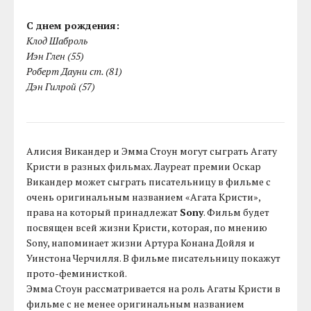
С днем рождения:
Клод Шаброль
Иэн Глен (55)
Роберт Дауни ст. (81)
Дэн Гилрой (57)
Алисия Викандер и Эмма Стоун могут сыграть Агату
Кристи в разных фильмах. Лауреат премии Оскар
Викандер может сыграть писательницу в фильме с
очень оригинальным названием «Агата Кристи»,
права на который принадлежат
Sony
. Фильм будет
посвящен всей жизни Кристи, которая, по мнению
Sony, напоминает жизни Артура Конана Дойля и
Уинстона Черчилля. В фильме писательницу покажут
прото-феминисткой.
Эмма Стоун рассматривается на роль Агаты Кристи в
фильме c не менее оригинальным названием