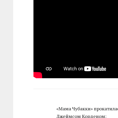
«Мама Чубакки» прокатила
Джеймсом Корденом: