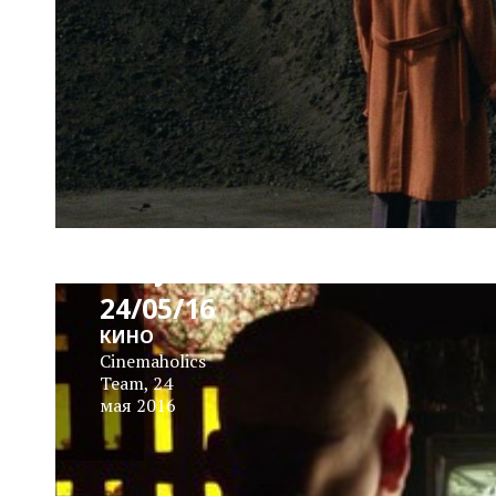
News
Block
Daily
24/05/16
КИНО
Cinemaholics
Team
,
24
мая 2016