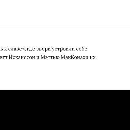
 к славе», где звери устроили себе
летт Йоханссон и Мэттью МакКонахи их