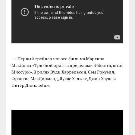
--- Первый трейлер нового фильма Мартина
МакДоны «Три билборда за пределами Эббинга, штат
Миссури». В ролях Вуди Харрельсон, Сэм Рокуэлл,
Фрэнсис МакДорманд, Лукас Хеджес, Джон Хоукс и
Питер Динклэйдж