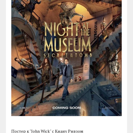
Постер к "John Wick" с Киану Ривзом