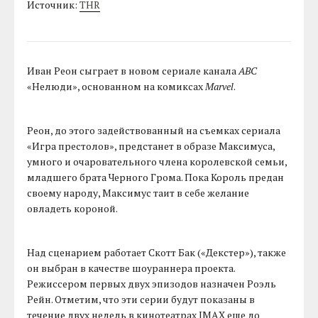
Источник:
THR
Иван Реон сыграет в новом сериале канала
ABC
«Нелюди», основанном на комиксах
Marvel
.
Реон, до этого задействованный на съемках сериала
«Игра престолов», предстанет в образе Максимуса,
умного и очаровательного члена королевской семьи,
младшего брата Черного Грома. Пока Король предан
своему народу, Максимус таит в себе желание
овладеть короной.
Над сценарием работает Скотт Бак («Декстер»), также
он выбран в качестве шоураннера проекта.
Режиссером первых двух эпизодов назначен Роэль
Рейн. Отметим, что эти серии будут показаны в
течение двух недель в кинотеатрах IMAX еще до