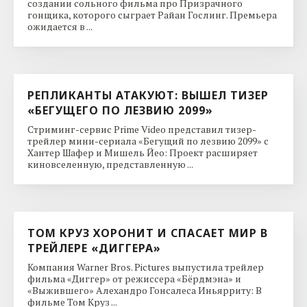
создании сольного фильма про Призрачного
гонщика, которого сыграет Райан Гослинг. Премьера
ожидается в ...
РЕПЛИКАНТЫ АТАКУЮТ: ВЫШЕЛ ТИЗЕР
«БЕГУЩЕГО ПО ЛЕЗВИЮ 2099»
Стриминг-сервис Prime Video представил тизер-
трейлер мини-сериала «Бегущий по лезвию 2099» с
Хантер Шафер и Мишель Йео: Проект расширяет
киновселенную, представленную ...
ТОМ КРУЗ ХОРОНИТ И СПАСАЕТ МИР В
ТРЕЙЛЕРЕ «ДИГГЕРА»
Компания Warner Bros. Pictures выпустила трейлер
фильма «Диггер» от режиссера «Бёрдмэна» и
«Выжившего» Алехандро Гонсалеса Иньярриту: В
фильме Том Круз ...