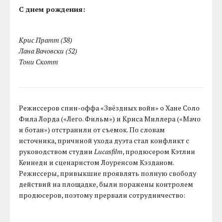
С днем рождения:
Крис Пратт (38)
Лана Вачовски (52)
Тони Скотт
Режиссеров спин-оффа «Звёздных войн» о Хане Соло
Фила Лорда («Лего. Фильм») и Криса Миллера («Мачо
и ботан») отстранили от съемок. По словам
источника, причиной ухода дуэта стал конфликт с
руководством студии
Lucasfilm
, продюсером Кэтлин
Кеннеди и сценаристом Лоуренсом Кэзданом.
Режиссеры, привыкшие проявлять полную свободу
действий на площадке, были поражены контролем
продюсеров, поэтому прервали сотрудничество: