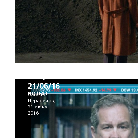
News
Block
Daily
21/06/16
NOTEXT
Алихан
Исрапилов
,
21 июня
2016