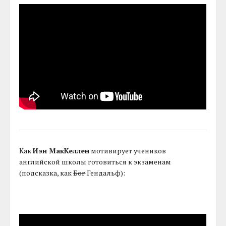
Как
Иэн МакКеллен
мотивирует учеников
английской школы готовиться к экзаменам
(подсказка, как
Бог
Гендальф):