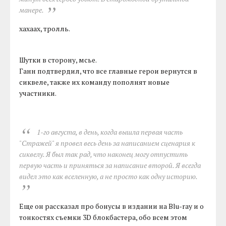
манере.
хахаах, тролль.
Шутки в сторону, мсье.
Ганн подтвердил, что все главные герои вернутся в
сиквеле, также их команду пополнят новые
участники.
1-го августа, в день, когда вышла первая часть
"Стражей" я провел весь день за написанием сценария к
сиквелу. Я был так рад, что наконец могу отпустить
первую часть и приняться за написание второй. Я всегда
видел это как вселенную, а не просто как одну историю.
Еще он рассказал про бонусы в издании на Blu-ray и о
тонкостях съемки 3D блокбастера, обо всем этом