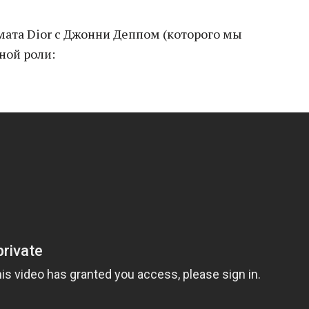
мата Dior с Джонни Деппом (которого мы
ной роли: