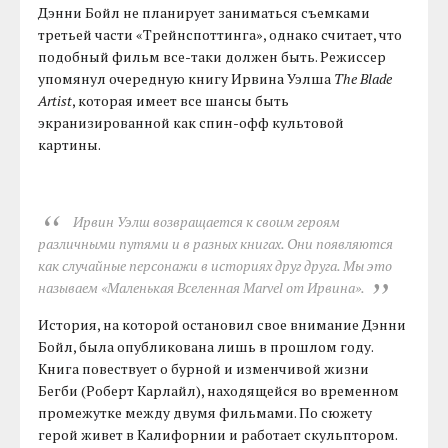
Дэнни Бойл не планирует заниматься съемками
третьей части «Трейнспоттинга», однако считает, что
подобный фильм все-таки должен быть. Режиссер
упомянул очередную книгу Ирвина Уэлша
The Blade
Artist
, которая имеет все шансы быть
экранизированной как спин-офф культовой
картины.
Ирвин Уэлш возвращается к своим героям
различными путями и в разных книгах. Они появляются
как случайные персонажи в историях друг друга. Мы это
называем «Маленькая Вселенная Marvel от Ирвина».
История, на которой остановил свое внимание Дэнни
Бойл, была опубликована лишь в прошлом году.
Книга повествует о бурной и изменчивой жизни
Бегби (Роберт Карлайл), находящейся во временном
промежутке между двумя фильмами. По сюжету
герой живет в Калифорнии и работает скульптором.