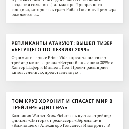
создании сольного фильма про Призрачного
гонщика, которого сыграет Райан Гослинг. Премьера
ожидается в ...
РЕПЛИКАНТЫ АТАКУЮТ: ВЫШЕЛ ТИЗЕР
«БЕГУЩЕГО ПО ЛЕЗВИЮ 2099»
Стриминг-сервис Prime Video представил тизер-
трейлер мини-сериала «Бегущий по лезвию 2099» с
Хантер Шафер и Мишель Йео: Проект расширяет
киновселенную, представленную ...
ТОМ КРУЗ ХОРОНИТ И СПАСАЕТ МИР В
ТРЕЙЛЕРЕ «ДИГГЕРА»
Компания Warner Bros. Pictures выпустила трейлер
фильма «Диггер» от режиссера «Бёрдмэна» и
«Выжившего» Алехандро Гонсалеса Иньярриту: В