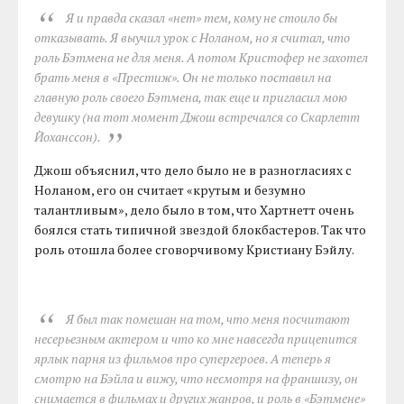
Я и правда сказал «нет» тем, кому не стоило бы
отказывать. Я выучил урок с Ноланом, но я считал, что
роль Бэтмена не для меня. А потом Кристофер не захотел
брать меня в «Престиж». Он не только поставил на
главную роль своего Бэтмена, так еще и пригласил мою
девушку (
на тот момент Джош встречался со Скарлетт
Йоханссон
).
Джош объяснил, что дело было не в разногласиях с
Ноланом, его он считает «крутым и безумно
талантливым», дело было в том, что Хартнетт очень
боялся стать типичной звездой блокбастеров. Так что
роль отошла более сговорчивому Кристиану Бэйлу.
Я был так помешан на том, что меня посчитают
несерьезным актером и что ко мне навсегда прицепится
ярлык парня из фильмов про супергероев. А теперь я
смотрю на Бэйла и вижу, что несмотря на франшизу, он
снимается в фильмах и других жанров, и роль в «Бэтмене»