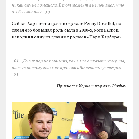
никак ему не помешала. В тот момент я не понимал, что
и я бы смог так.
Сейчас Хартнетт играет в сериале Penny Dreadful, но
самая его большая роль была в 2000-х, когда Джош
исполнил одну из главных ролей в «Перл Харборе».
До сих пор не понимаю, как я мог отказать кому-то,
только потому что мне пришлось бы играть супергероя.
Признался Харнет журналу Playboy.