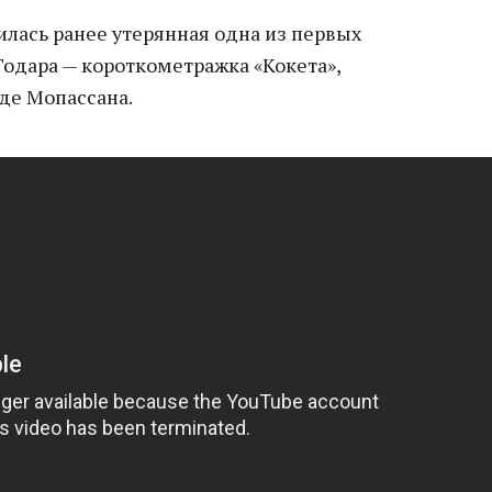
илась ранее утерянная одна из первых
Годара — короткометражка «Кокета»,
 де Мопассана.