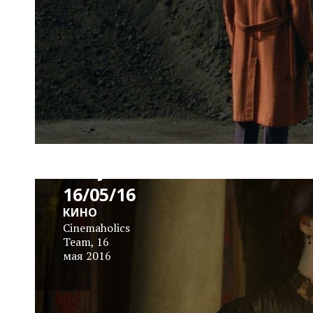
News
Block
Daily
16/05/16
КИНО
Cinemaholics
Team
,
16
мая 2016