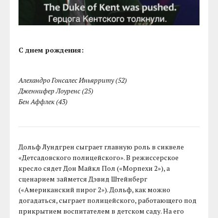
С днем рождения:
Алехандро Гонсалес Иньярриту (52)
Дженнифер Лоуренс (25)
Бен Аффлек (43)
Дольф Лундгрен сыграет главную роль в сиквеле
«Детсадовского полицейского». В режиссерское
кресло сядет Дон Майкл Пол («Морпехи 2»), а
сценарием займется Дэвид Штейнберг
(«Американский пирог 2»). Дольф, как можно
догадаться, сыграет полицейского, работающего под
прикрытием воспитателем в детском саду. На его