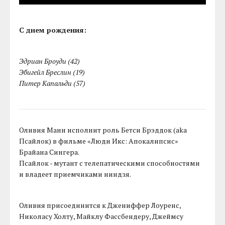
С днем рождения:
Эдриан Броуди (42)
Эбигейл Бреслин (19)
Питер Капальди (57)
Оливия Манн исполнит роль Бетси Брэддок (aka
Псайлок) в фильме «Люди Икс: Апокалипсис»
Брайана Сингера.
Псайлок - мутант с телепатическими способностями
и владеет приемчиками ниндзя.
Оливия присоединится к Джениффер Лоуренс,
Николасу Холту, Майклу Фассбендеру, Джеймсу