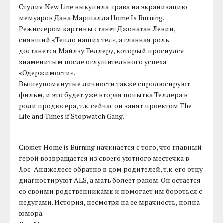
Студия New Line выкупила права на экранизацию
мемуаров Дэна Маршалла Home Is Burning.
Режиссером картины станет Джонатан Левин,
снявший «Тепло наших тел», а главная роль
достанется Майлзу Теллеру, который проснулся
знаменитым после оглушительного успеха
«Одержимости».
Вышеупомянутые личности также спродюсируют
фильм, и это будет уже вторая попытка Теллера в
роли продюсера, т.к. сейчас он занят проектом The
Life and Times if Stopwatch Gang.
Сюжет Home is Burning начинается с того, что главный
герой возвращается из своего уютного местечка в
Лос-Анджелесе обратно в дом родителей, т.к. его отцу
диагностируют ALS, а мать болеет раком. Он остается
со своими родственниками и помогает им бороться с
недугами. История, несмотря на ее мрачность, полна
юмора.