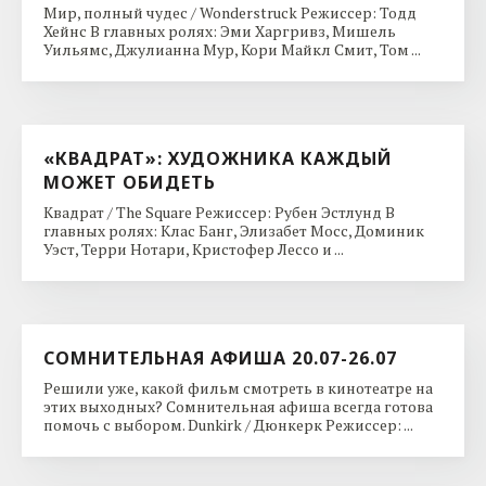
Мир, полный чудес / Wonderstruck Режиссер: Тодд
Хейнс В главных ролях: Эми Харгривз, Мишель
Уильямс, Джулианна Мур, Кори Майкл Смит, Том ...
«КВАДРАТ»: ХУДОЖНИКА КАЖДЫЙ
МОЖЕТ ОБИДЕТЬ
Квадрат / The Square Режиссер: Рубен Эстлунд В
главных ролях: Клас Банг, Элизабет Мосс, Доминик
Уэст, Терри Нотари, Кристофер Лессо и ...
СОМНИТЕЛЬНАЯ АФИША 20.07-26.07
Решили уже, какой фильм смотреть в кинотеатре на
этих выходных? Сомнительная афиша всегда готова
помочь с выбором. Dunkirk / Дюнкерк Режиссер: ...