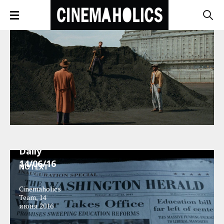
News
Block
Daily
14/06/16
NOTEXT
Cinemaholics
Team
,
14
июня 2016