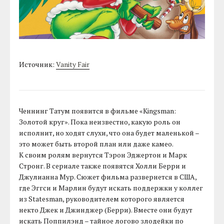
Источник:
Vanity Fair
Ченнинг Татум появится в фильме «Kingsman:
Золотой круг». Пока неизвестно, какую роль он
исполнит, но ходят слухи, что она будет маленькой –
это может быть второй план или даже камео.
К своим ролям вернутся Тэрон Эджертон и Марк
Стронг. В сериале также появятся Холли Берри и
Джулианна Мур. Сюжет фильма развернется в США,
где Эггси и Марлин будут искать поддержки у коллег
из Statesman, руководителем которого является
некто Джек и Джинджер (Берри). Вместе они будут
искать Поппилэнд – тайное логово злодейки по