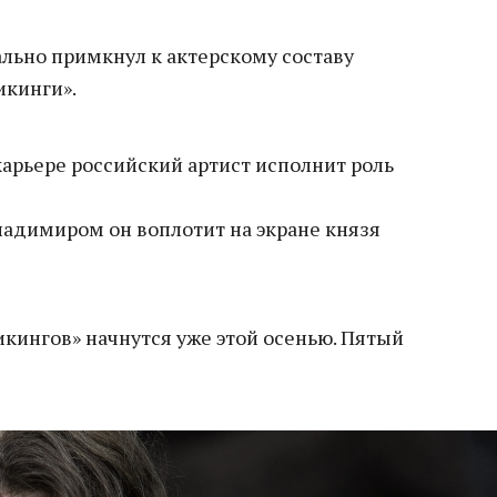
льно примкнул к актерскому составу
икинги».
 карьере российский артист исполнит роль
ладимиром он воплотит на экране князя
кингов» начнутся уже этой осенью. Пятый