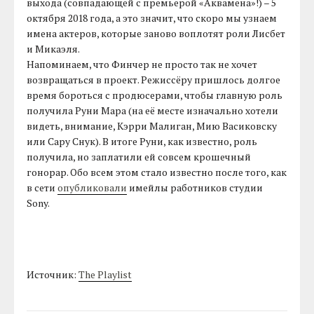
выхода (совпадающей с премьерой «Аквамена»!) – 5
октября 2018 года, а это значит, что скоро мы узнаем
имена актеров, которые заново воплотят роли Лисбет
и Микаэля.
Напоминаем, что Финчер не просто так не хочет
возвращаться в проект. Режиссёру пришлось долгое
время бороться с продюсерами, чтобы главную роль
получила Руни Мара (на её месте изначально хотели
видеть, внимание, Кэрри Малиган, Мию Васиковску
или Сару Снук). В итоге Руни, как известно, роль
получила, но заплатили ей совсем крошечный
гонорар. Обо всем этом стало известно после того, как
в сети
опубликовали
имейлы работников студии
Sony.
Источник:
The Playlist