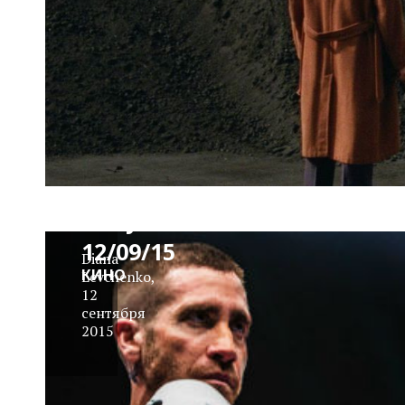
News
Block
Daily
12/09/15
Diana
КИНО
Levchenko
,
12
сентября
2015