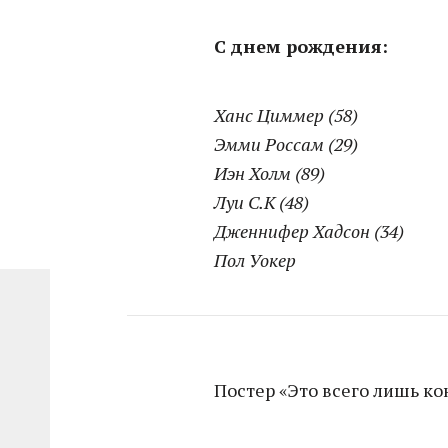
С днем рождения:
Ханс Циммер (58)
Эмми Россам (29)
Иэн Холм (89)
Луи С.К (48)
Дженнифер Хадсон (34)
Пол Уокер
Постер «Это всего лишь ко