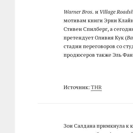
Warner Bros.
и
Village Roads
мотивам книги Эрни Клай
Стивен Спилберг, а сегодня
претендует Оливия Кук (
Ba
стадии переговоров со сту
продюсеров также Эль Фан
Источник:
THR
Зои Салдана примкнула к 