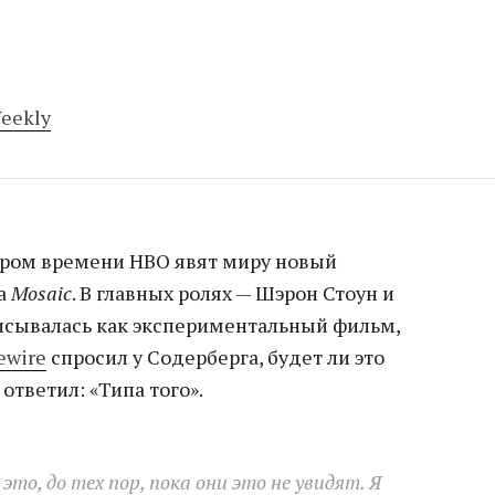
eekly
кором времени HBO явят миру новый
га
Mosaic
. В главных ролях — Шэрон Стоун и
писывалась как экспериментальный фильм,
ewire
спросил у Содерберга, будет ли это
ответил: «Типа того».
то, до тех пор, пока они это не увидят. Я