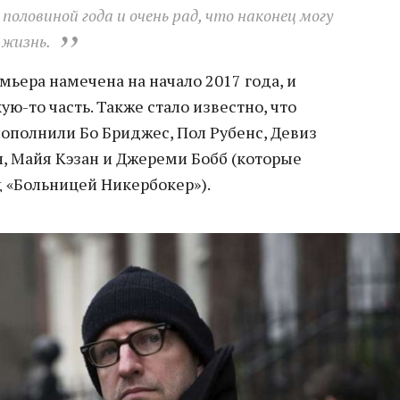
половиной года и очень рад, что наконец могу
 жизнь.
мьера намечена на начало 2017 года, и
ую-то часть. Также стало известно, что
пополнили Бо Бриджес, Пол Рубенс, Девиз
, Майя Кэзан и Джереми Бобб (которые
д «Больницей Никербокер»).