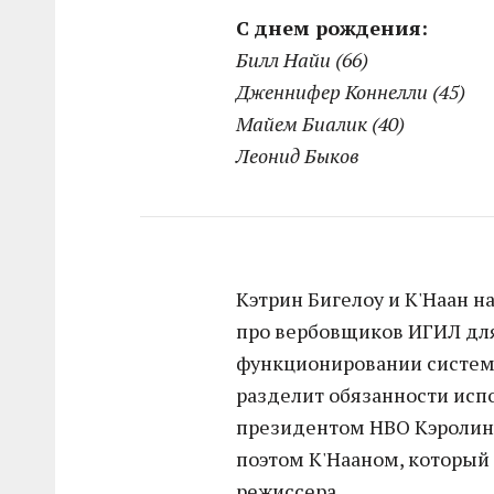
С днем рождения:
Билл Найи (66)
Дженнифер Коннелли (45)
Майем Биалик (40)
Леонид Быков
Кэтрин Бигелоу и К'Наан 
про вербовщиков ИГИЛ для
функционировании систем
разделит обязанности ис
президентом HBO Кэролин
поэтом К'Нааном, который 
режиссера.