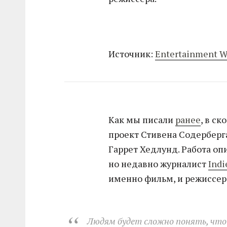
Источник:
Entertainment W
Как мы писали
ранее
, в с
проект Стивена Содербер
Гаррет Хедлунд. Работа о
но недавно журналист
Indi
именно фильм, и режиссер 
Людям будет сложно понять, что э