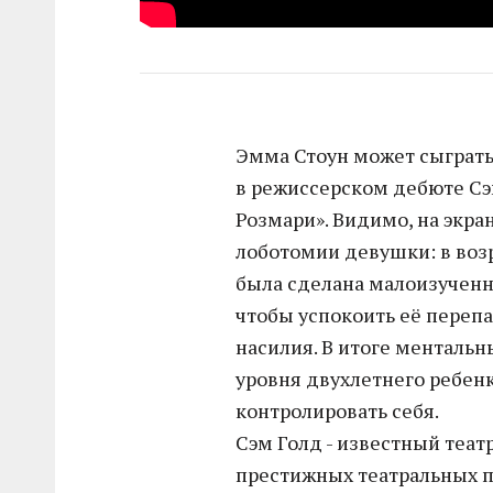
Эмма Стоун может сыграть
в режиссерском дебюте Сэ
Розмари». Видимо, на экра
лоботомии девушки: в возр
была сделана малоизученн
чтобы успокоить её переп
насилия. В итоге менталь
уровня двухлетнего ребенка
контролировать себя.
Сэм Голд - известный теат
престижных театральных 