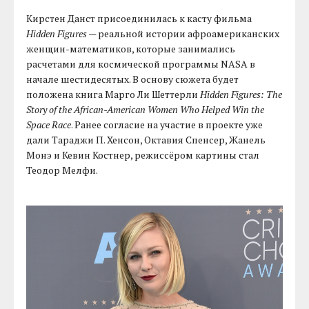
Кирстен Данст присоединилась к касту фильма
Hidden Figures
— реальной истории афроамериканских
женщин-математиков, которые занимались
расчетами для космической программы NASA в
начале шестидесятых. В основу сюжета будет
положена книга Марго Ли Шеттерли
Hidden Figures: The
Story of the African-American Women Who Helped Win the
Space Race
. Ранее согласие на участие в проекте уже
дали Тараджи П. Хенсон, Октавия Спенсер, Жанель
Монэ и Кевин Костнер, режиссёром картины стал
Теодор Мелфи.