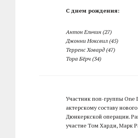
С днем рождения:
Антон Ельчин (27)
Джонни Ноксвил (45)
Терренс Ховард (47)
Тора Бёрч (34)
Участник поп-группы One D
актерскому составу новог
Дюнкеркской операции. Ра
участие Том Харди, Марк Р