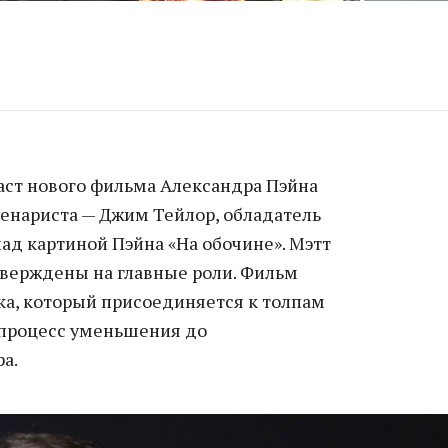
аст нового фильма Александра Пэйна
ценариста — Джим Тейлор, обладатель
над картиной Пэйна «На обочине». Мэтт
тверждены на главные роли. Фильм
ка, который присоединяется к толпам
 процесс уменьшения до
а.