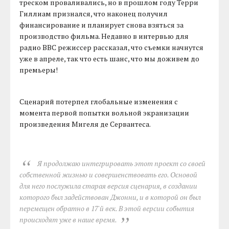
треском проваливались, но в прошлом году Терри
Гиллиам признался, что наконец получил
финансирование и планирует снова взяться за
производство фильма. Недавно в интервью для
радио BBC режиссер рассказал, что съемки начнутся
уже в апреле, так что есть шанс, что мы доживем до
премьеры!
Сценарий потерпел глобальные изменения с
момента первой попытки вольной экранизации
произведения Мигеля де Сервантеса.
Я продолжаю интегрировать этот проект со своей
собственной жизнью и совершенствовать его. Основой
для него послужила старая версия сценария, в создании
которого был задействован Джонни, и в которой он был
перемещен обратно в 17'й век. В этой версии события
происходят уже в наше время.