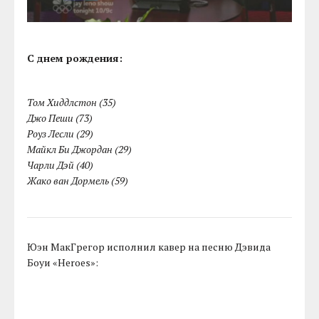
С днем рождения:
Том Хиддлстон (35)
Джо Пеши (73)
Роуз Лесли (29)
Майкл Би Джордан (29)
Чарли Дэй (40)
Жако ван Дормель (59)
Юэн МакГрегор исполнил кавер на песню Дэвида
Боуи «Heroes»: