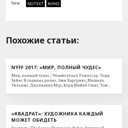
Теги:
NOTEXT
КИНО
Похожие cтатьи:
NYFF 2017: «МИР, ПОЛНЫЙ ЧУДЕС»
Мир, полный чудес / Wonderstruck Режиссер: Тодд
Хейнс В главных ролях: Эми Харгривз, Мишель
Уильямс, Джулианна Мур, Кори Майкл Смит, Том ...
«КВАДРАТ»: ХУДОЖНИКА КАЖДЫЙ
МОЖЕТ ОБИДЕТЬ
Квадрат / The Square Режиссер: Рубен Эстлунд В