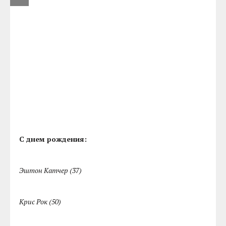
С днем рождения:
Эштон Катчер (37)
Крис Рок (50)