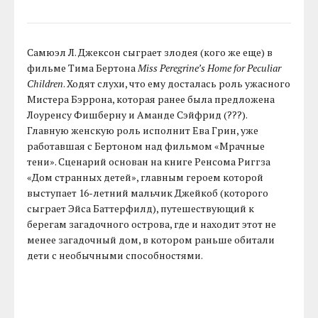
Самюэл Л. Джексон сыграет злодея (кого же еще) в
фильме Тима Бертона
Miss Peregrine’s Home for Peculiar
Children
. Ходят слухи, что ему досталась роль ужасного
Мистера Бэррона, которая ранее была предложена
Лоуренсу Фишберну и Аманде Сэйфрид (???).
Главную женскую роль исполнит Ева Грин, уже
работавшая с Бертоном над фильмом «Мрачные
тени». Сценарий основан на книге Ренсома Риггза
«Дом странных детей», главным героем которой
выступает 16-летний мальчик Джейкоб (которого
сыграет Эйса Баттерфилд), путешествующий к
берегам загадочного острова, где и находит этот не
менее загадочный дом, в котором раньше обитали
дети с необычными способностями.