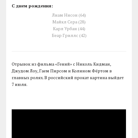
С днем рождения:
Лиам Нисон (64)
Майкл Сера (28)
Карл Урбан (44)
Беар Гриллс (42)
Отрывок из фильма «Гений» с Николь Кидман,
Джудом Лоу, Гаем Пирсом и Колином Фёртом в
главных ролях. В российский прокат картина выйдет
7 июля.