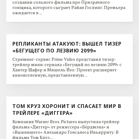
создании сольного фильма про Призрачного
гонщика, которого сыграет Райан Гослинг. Премьера
ожидается в ...
РЕПЛИКАНТЫ АТАКУЮТ: ВЫШЕЛ ТИЗЕР
«БЕГУЩЕГО ПО ЛЕЗВИЮ 2099»
Стриминг-сервис Prime Video представил тизер-
трейлер мини-сериала «Бегущий по лезвию 2099» с
Хантер Шафер и Мишель Йео: Проект расширяет
киновселенную, представленную ...
ТОМ КРУЗ ХОРОНИТ И СПАСАЕТ МИР В
ТРЕЙЛЕРЕ «ДИГГЕРА»
Компания Warner Bros. Pictures выпустила трейлер
фильма «Диггер» от режиссера «Бёрдмэна» и
«Выжившего» Алехандро Гонсалеса Иньярриту: В
фильме Том Круз ...