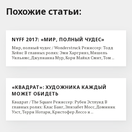
Похожие cтатьи:
NYFF 2017: «МИР, ПОЛНЫЙ ЧУДЕС»
Мир, полный чудес / Wonderstruck Режиссер: Тодд
Хейнс В главных ролях: Эми Харгривз, Мишель
Уильямс, Джулианна Мур, Кори Майкл Смит, Том ...
«КВАДРАТ»: ХУДОЖНИКА КАЖДЫЙ
МОЖЕТ ОБИДЕТЬ
Квадрат / The Square Режиссер: Рубен Эстлунд В
главных ролях: Клас Банг, Элизабет Мосс, Доминик
Уэст, Терри Нотари, Кристофер Лессо и ...