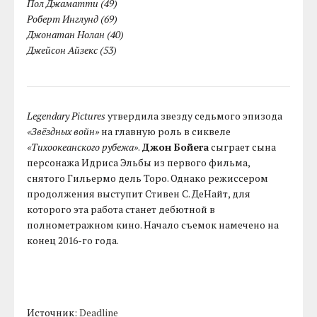
Пол Джаматти (49)
Роберт Инглунд (69)
Джонатан Нолан (40)
Джейсон Айзекс (53)
Legendary Pictures
утвердила звезду седьмого эпизода
«Звёздных войн»
на главную роль в сиквеле
«Тихоокеанского рубежа»
.
Джон Бойега
сыграет сына
персонажа Идриса Эльбы из первого фильма,
снятого Гильермо дель Торо. Однако режиссером
продолжения выступит Стивен С. ДеНайт, для
которого эта работа станет дебютной в
полнометражном кино. Начало съемок намечено на
конец 2016-го года.
Источник:
Deadline