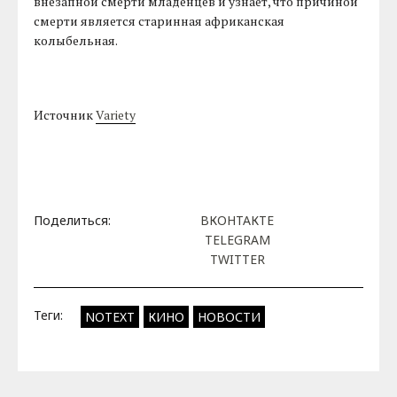
внезапной смерти младенцев и узнает, что причиной
смерти является старинная африканская
колыбельная.
Источник
Variety
Поделиться:
ВКОНТАКТЕ
TELEGRAM
TWITTER
Теги:
NOTEXT
КИНО
НОВОСТИ