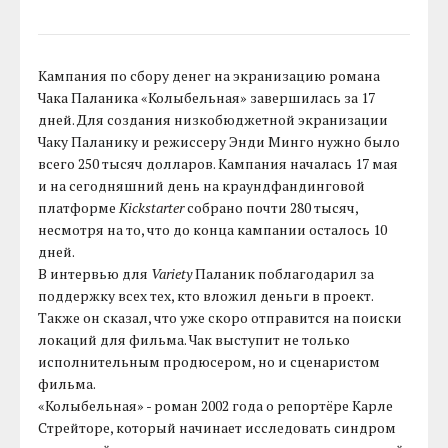
Кампания по сбору денег на экранизацию романа
Чака Паланика «Колыбельная» завершилась за 17
дней. Для создания низкобюджетной экранизации
Чаку Паланику и режиссеру Энди Минго нужно было
всего 250 тысяч долларов. Кампания началась 17 мая
и на сегодняшний день на краундфандинговой
платформе
Kickstarter
собрано почти 280 тысяч,
несмотря на то, что до конца кампании осталось 10
дней.
В интервью для
Variety
Паланик поблагодарил за
поддержку всех тех, кто вложил деньги в проект.
Также он сказал, что уже скоро отправится на поиски
локаций для фильма. Чак выступит не только
исполнительным продюсером, но и сценаристом
фильма.
«Колыбельная» - роман 2002 года о репортёре Карле
Стрейторе, который начинает исследовать синдром