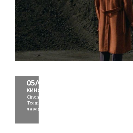
News
Block
Daily
05/01/16
КИНО
Cinemaholics
Team
,
05
января 2016